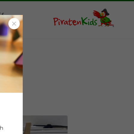
ts
h
ch