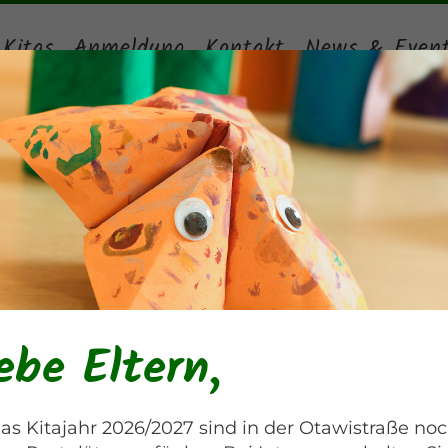
 Kitas
Anmeldung
Kontakt
News & Even
Vatertag nachträglic
Otawistraße
ebe Eltern,
as Kitajahr 2026/2027 sind in der Otawistraße no