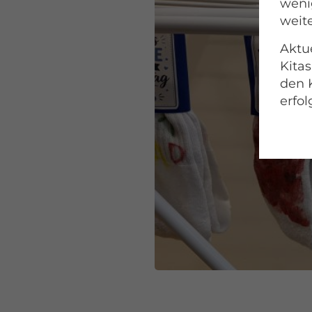
wenig
weite
Aktue
Kitas
den 
erfol