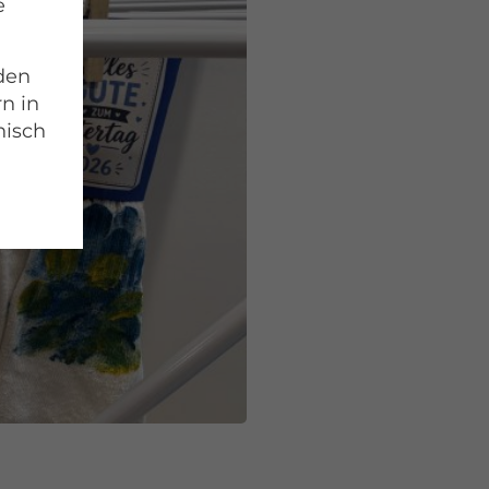
e
 den
rn in
nisch