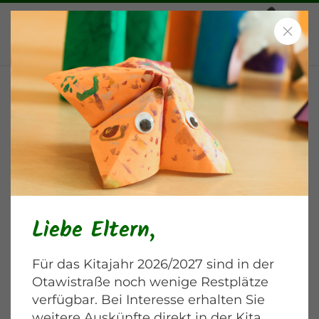
Erklärung zur
Barrierefreiheit
Wir bemühen uns, unsere Website im
Einklang mit den geltenden gesetzlichen
Vorgaben zur Barrierefreiheit (insbesondere
Liebe Eltern,
dem Barrierefreiheitsstärkungsgesetz – BFSG)
nutzbar zu gestalten.
Für das Kitajahr 2026/2027 sind in der
Unser Ziel ist es, möglichst vielen Menschen
Otawistraße noch wenige Restplätze
einen uneingeschränkten Zugang zu den
verfügbar. Bei Interesse erhalten Sie
Inhalten und Funktionen unserer
weitere Auskünfte direkt in der Kita.