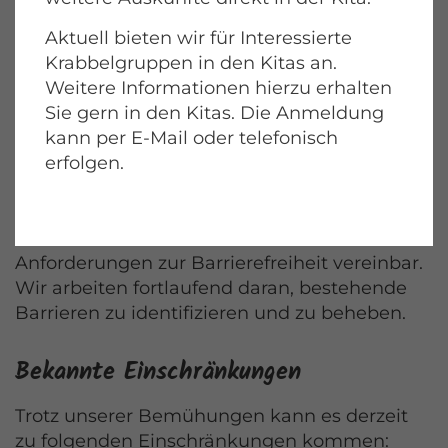
Internetseiten zu ermöglichen.
Aktuell bieten wir für Interessierte
Die technischen Anforderungen orientieren
Krabbelgruppen in den Kitas an.
sich an den Web Content Accessibility
Weitere Informationen hierzu erhalten
Guidelines (WCAG) 2.1 – Konformitätsstufe AA.
Sie gern in den Kitas. Die Anmeldung
kann per E-Mail oder telefonisch
Stand der Vereinbarkeit mit den
erfolgen.
Anforderungen
Diese Website ist aktuell teilweise mit den
Anforderungen zur Barrierefreiheit vereinbar.
Wir arbeiten fortlaufend daran, bestehende
Barrieren zu identifizieren und zu beheben.
Bekannte Einschränkungen
Trotz unserer Bemühungen kann es derzeit
zu folgenden Einschränkungen kommen: