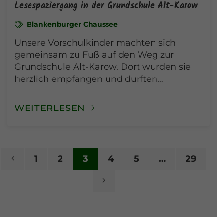
Lesespaziergang in der Grundschule Alt-Karow
Blankenburger Chaussee
Unsere Vorschulkinder machten sich
gemeinsam zu Fuß auf den Weg zur
Grundschule Alt-Karow. Dort wurden sie
herzlich empfangen und durften…
WEITERLESEN
Seitennummerierung der Beiträ
V
1
2
3
4
5
…
29
o
N
r
ä
h
c
e
h