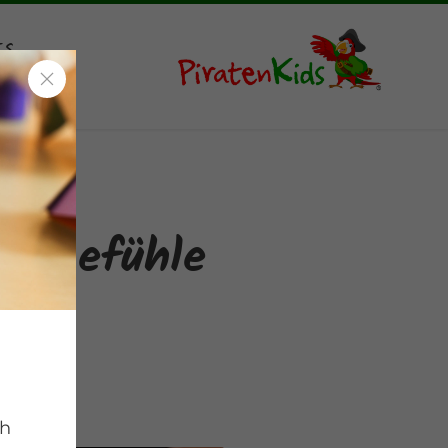
ts
ie Gefühle
ch