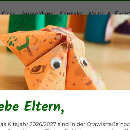
 Kitas
Anmeldung
Kontakt
News & Even
is Zaubergläser um d
zu entdecken
ebe Eltern,
Otawistraße
as Kitajahr 2026/2027 sind in der Otawistraße no