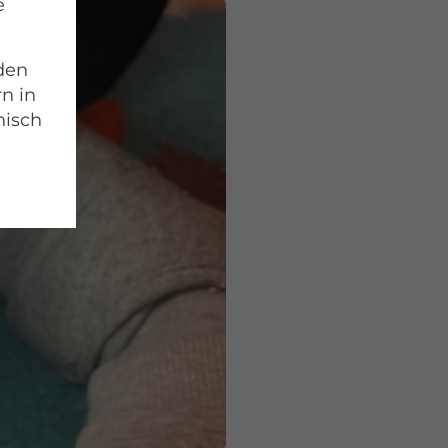
e
 den
rn in
nisch