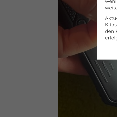
wenig
weite
Aktue
Kitas
den 
erfol