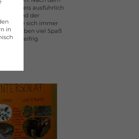
 was machen. Nach dem
e
orgenkreis ausführlich
erruhe und der
 den
damit alle sich immer
rn in
inder haben viel Spaß
nisch
ch ganz eifrig