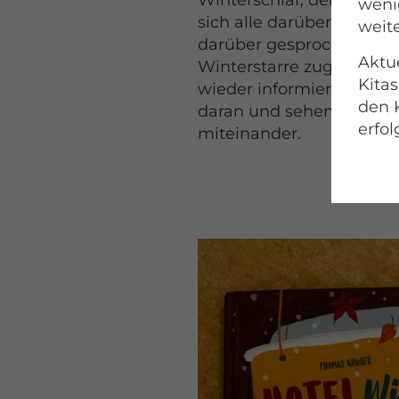
Winterschlaf, der Winte
wenig
sich alle darüber Gedan
weite
darüber gesprochen und 
Aktue
Winterstarre zugeordnet.
Kitas
wieder informieren könn
den 
daran und sehen sich das
erfol
miteinander.