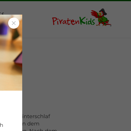
ts
in den Winterschlaf
d zwischen dem
ch