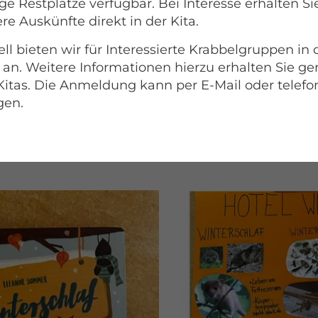
rruhe und der Winterstarre ist und welche Tiere
e Restplätze verfügbar. Bei Interesse erhalten Si
ken gemacht haben, wurde am nächsten Tag im M
re Auskünfte direkt in der Kita.
einige Tiere wurden dem Winterschlaf, der Wint
ll bieten wir für Interessierte Krabbelgruppen in
 Auf einem Plakat wurde das alles festgehalten, 
 an. Weitere Informationen hierzu erhalten Sie ge
en, oder noch Tiere ergänzt werden können. Die K
Kitas. Die Anmeldung kann per E-Mail oder telefo
 Plakat immer wieder gern an und unterhalten si
gen.