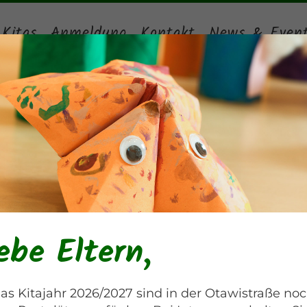
 Kitas
Anmeldung
Kontakt
News & Even
Hotel Winterschlaf
Blankenburger Chaussee
ebe Eltern,
rschlaf“ geht es darum, welche Tiere im Winter 
des Buches wurde überlegt, was der Unterschie
as Kitajahr 2026/2027 sind in der Otawistraße no