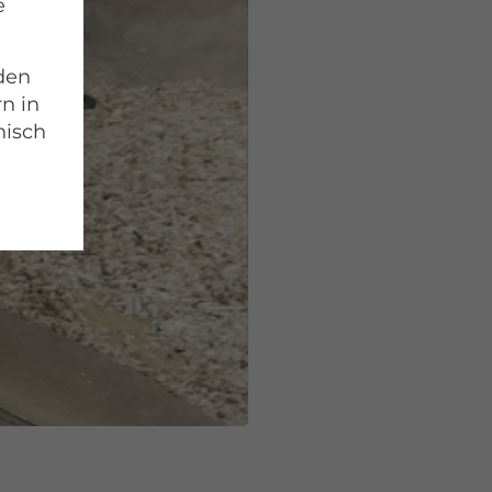
e
 den
rn in
nisch