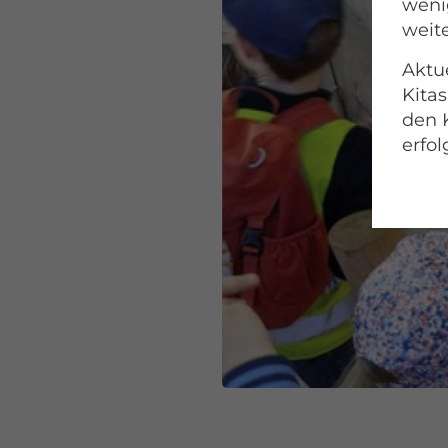
wenig
weite
Aktue
Kitas
den 
erfol