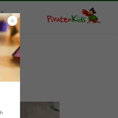
ts
ch